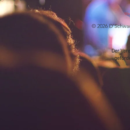
We
© 202
6
D'Schwan
Der Vere
geförde