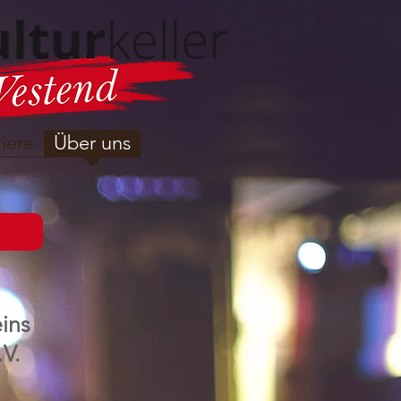
iere
Über uns
eins
.V.