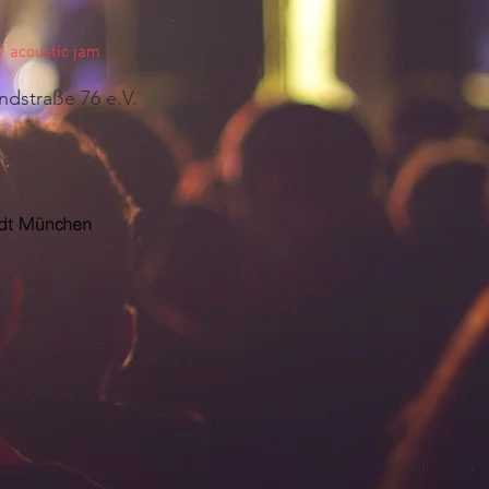
 acoustic jam
ndstraße 76 e.V.