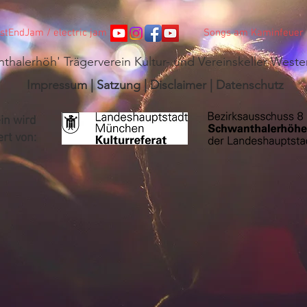
stEndJam / electric jam
Songs am Kaminfeuer /
thalerhöh' Trägerverein Kultur- und Vereinskeller Weste
Impressum
|
Satzung
|
Disclaimer
|
Datenschutz
in wird
rt von: