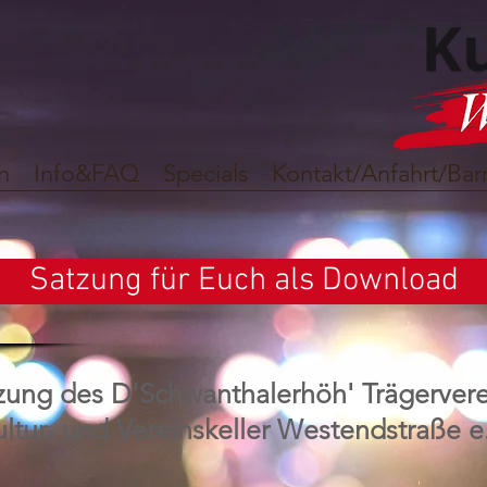
n
Info&FAQ
Specials
Kontakt/Anfahrt/Barr
Satzung für Euch als Download
zung des D'Schwanthalerhöh' Trägerver
ltur- und Vereinskeller Westendstraße e