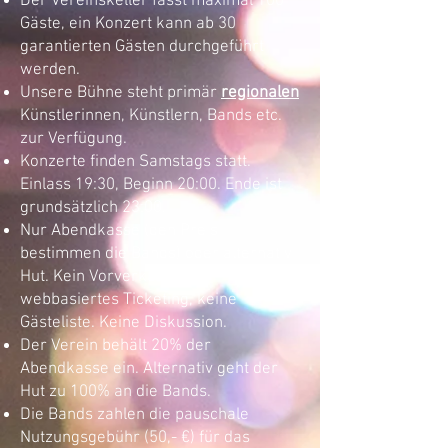
​Der Vereinskeller fasst maximal 100
Gäste, ein Konzert kann ab 30
garantierten Gästen durchgeführt
werden.
Unsere Bühne steht primär
regionalen
Künstlerinnen, Künstlern, Bands etc.
zur Verfügung.
Konzerte finden Samstags statt.
Einlass 19:30, Beginn 20:00. Ende ist
grundsätzlich 23:00.
Nur Abendkasse (den Preis
bestimmen die Bands) oder alternativ
Hut. Kein Vorverkauf, kein
webbasiertes Ticketing, keine
Gästeliste. Keine Diskussion.
Der Verein behält 20% der
Abendkasse ein. Alternativ geht der
Hut zu 100% an die Bands.
Die Bands zahlen die pauschale
Nutzungsgebühr (50,- €) für das