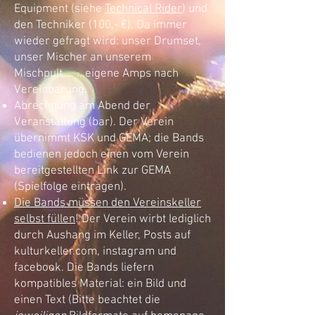
Equipment (siehe
Technical Rider
) und
den Techniker (100,- €). Da immer
wieder gefragt wird: unser Drumset,
unser Mischer an unserem
Mischpult... ...eigene Amps nach
Vereinbarung.
Abrechnung am Abend der
Veranstaltung (bar). Der Verein
übernimmt KSK und GEMA; die Bands
bedienen jedoch einen vom Verein
bereitgestellten Link zur GEMA
(Spielfolge eintragen).
Die Bands müssen den Vere
inskeller
selbst füllen
! Der Verein wirbt lediglich
durch Aushang im Keller, Posts auf
kulturkeller.com, instagram und
facebook. Die Bands liefern
kompatibles Material: ein Bild und
einen Text (Bitte beachtet die