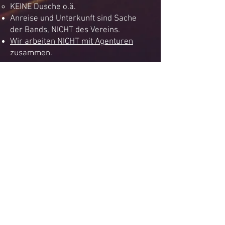
KEINE
Dusche o.ä.
Anreise und Unterkunft sind Sache
der Bands, NICHT des Vereins.
Wir arbeiten NICHT
mit Agenturen
zusammen
.
Version MAI 2025
Der Keller steht
nicht
für
Privatanmietungen zur Verfügung.
Anliegen von Vereinen werden vom
Vorstand geprüft. Der Keller verfügt
nicht über Unterrichtsräume o.ä.
Wir sind einschließlich April 2026
ausgebucht (Stand: 01.11.25).
Kontakt: booking [at] kulturkeller
[punkt] com bzw. kaminfeuer [at]