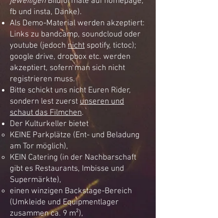
jeweiligen
Bildformate auf homepage,
fb und insta, Danke).
Als Demo-Material werden akzeptiert:
Links zu bandcamp, soundcloud oder
youtube (jedoch
nicht
spotify, tictoc);
google drive, dropbox etc. werden
akzeptiert, sofern man sich nicht
registrieren muss.
Bitte schickt uns nicht Euren Rider,
sondern lest zuerst
unseren und
schaut das Filmchen
.
Der Kulturkeller bietet
KEINE Parkplätze (Ent- und Beladung
am Tor möglich),
KEIN Catering (in der Nachbarschaft
gibt es Restaurants, Imbisse und
Supermärkte),
einen winzigen Backstage-Bereich
(Umkleide und Equipmentlager
zusammen ca. 9 m²),