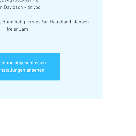
udwig Klöckner - b
n Davidson - dr, voc
nmeldung nötig. Erstes Set Hausband, danach
freier Jam
ldung abgeschlossen
anstaltungen ansehen