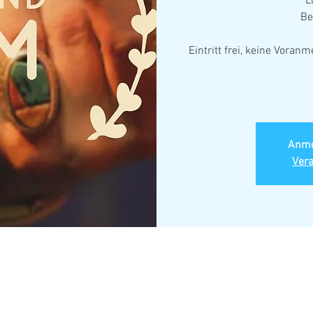
L
Be
Eintritt frei, keine Vora
Anme
Ver