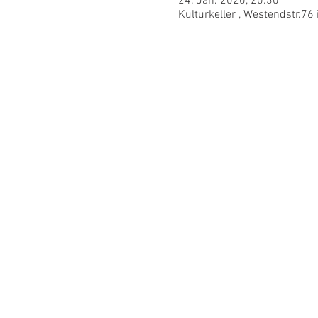
24. Jan. 2020, 20:30
Kulturkeller , Westendstr.7