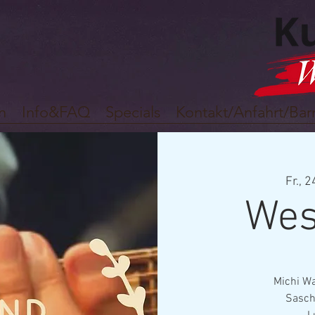
n
Info&FAQ
Specials
Kontakt/Anfahrt/Barr
Fr., 2
Wes
Michi Wa
Sasch