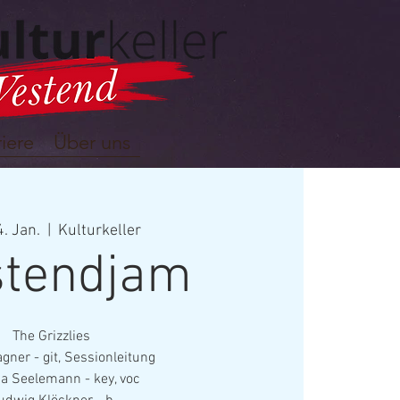
iere
Über uns
4. Jan.
  |  
Kulturkeller
tendjam
The Grizzlies
gner - git, Sessionleitung
a Seelemann - key, voc