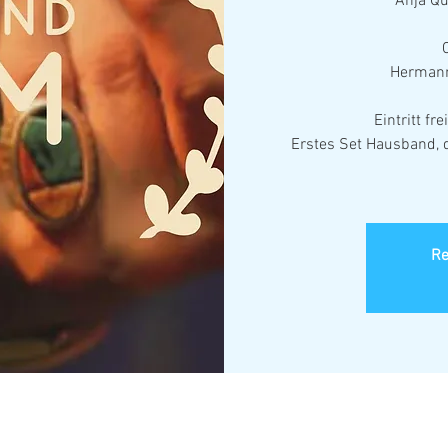
Anja Qu
Hermann 
Eintritt fr
Erstes Set Hausband, 
Re