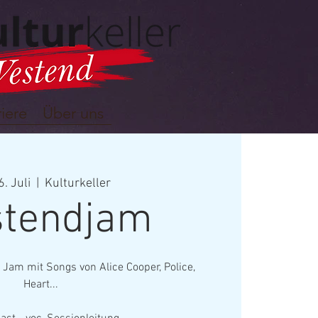
iere
Über uns
6. Juli
  |  
Kulturkeller
tendjam
am mit Songs von Alice Cooper, Police,
Heart...