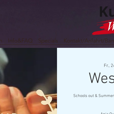
n
Info&FAQ
Specials
Kontakt/Anfahrt/Barr
Fr., 2
Wes
Schools out & Summer J