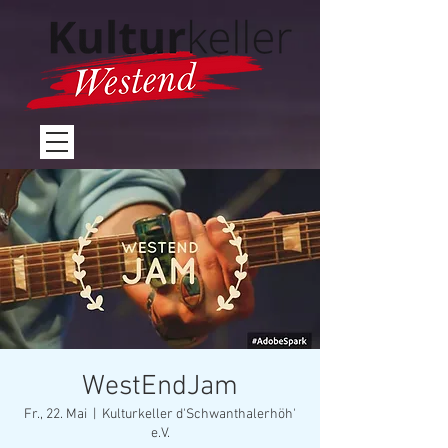
WestEndJam
Fr., 22. Mai
  |  
Kulturkeller d'Schwanthalerhöh'
e.V.