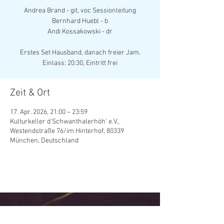
Andrea Brand - git, voc Sessionleitung
Bernhard Huebl - b
Andi Kossakowski - dr
Erstes Set Hausband, danach freier Jam.
Zeit & Ort
17. Apr. 2026, 21:00 – 23:59
Kulturkeller d'Schwanthalerhöh' e.V.,
Westendstraße 76/im Hinterhof, 80339
München, Deutschland
© 202
6
D'Schwanthalerhöh' Trägerverein
Kultur- und Vereinskeller Westendstraße 76
e.V.