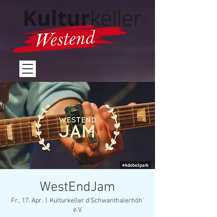
WestEndJam
Fr., 17. Apr.
  |  
Kulturkeller d'Schwanthalerhöh'
e.V.