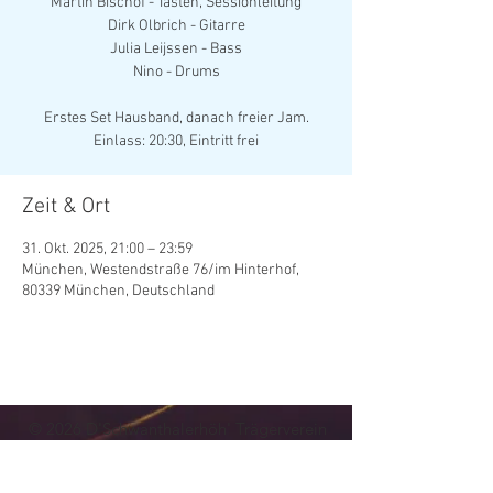
Martin Bischof - Tasten, Sessionleitung
Dirk Olbrich - Gitarre
Julia Leijssen - Bass
Nino - Drums
Erstes Set Hausband, danach freier Jam.
Zeit & Ort
31. Okt. 2025, 21:00 – 23:59
München, Westendstraße 76/im Hinterhof,
80339 München, Deutschland
© 202
6
D'Schwanthalerhöh' Trägerverein
Kultur- und Vereinskeller Westendstraße 76
e.V.