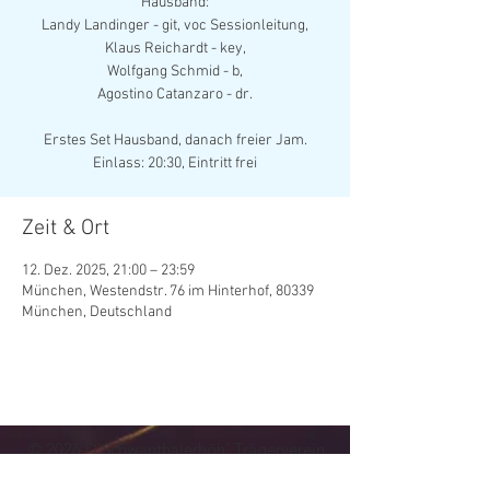
Hausband:
Landy Landinger - git, voc Sessionleitung,
Klaus Reichardt - key,
Wolfgang Schmid - b,
Agostino Catanzaro - dr.
Erstes Set Hausband, danach freier Jam.
Einlass: 20:30, Eintritt frei
Zeit & Ort
12. Dez. 2025, 21:00 – 23:59
München, Westendstr. 76 im Hinterhof, 80339
München, Deutschland
© 202
6
D'Schwanthalerhöh' Trägerverein
Kultur- und Vereinskeller Westendstraße 76