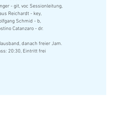
ger - git, voc Sessionleitung,
aus Reichardt - key,
lfgang Schmid - b,
stino Catanzaro - dr.
Hausband, danach freier Jam.
ss: 20:30, Eintritt frei