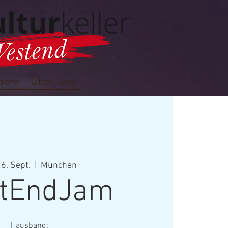
iere
Über uns
26. Sept.
  |  
München
tEndJam
Hausband: