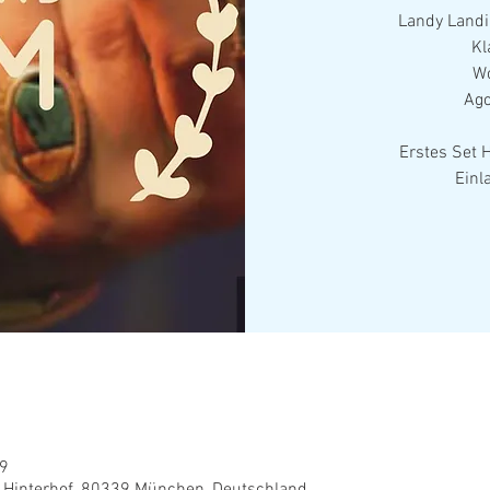
Landy Landin
Kl
Wo
Ago
Erstes Set 
Einla
59
 Hinterhof, 80339 München, Deutschland