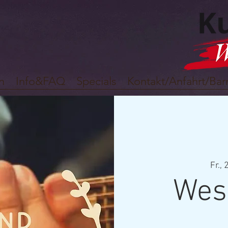
n
Info&FAQ
Specials
Kontakt/Anfahrt/Barr
Fr., 
Wes