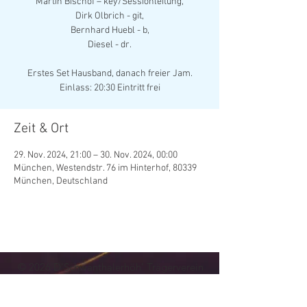
Martin Bischof – key/Sessionleitung,
Dirk Olbrich - git,
Bernhard Huebl - b,
Diesel - dr.
Erstes Set Hausband, danach freier Jam.
Zeit & Ort
29. Nov. 2024, 21:00 – 30. Nov. 2024, 00:00
München, Westendstr. 76 im Hinterhof, 80339
München, Deutschland
© 202
6
D'Schwanthalerhöh' Trägerverein
Kultur- und Vereinskeller Westendstraße 76
e.V.