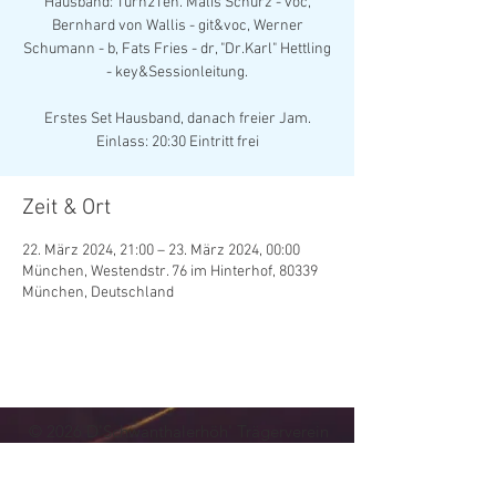
Hausband: Turn2Ten. Malis Schurz - voc,
Bernhard von Wallis - git&voc, Werner
Schumann - b, Fats Fries - dr, "Dr.Karl" Hettling
- key&Sessionleitung.
Erstes Set Hausband, danach freier Jam.
Zeit & Ort
22. März 2024, 21:00 – 23. März 2024, 00:00
München, Westendstr. 76 im Hinterhof, 80339
München, Deutschland
© 202
6
D'Schwanthalerhöh' Trägerverein
Kultur- und Vereinskeller Westendstraße 76
e.V.