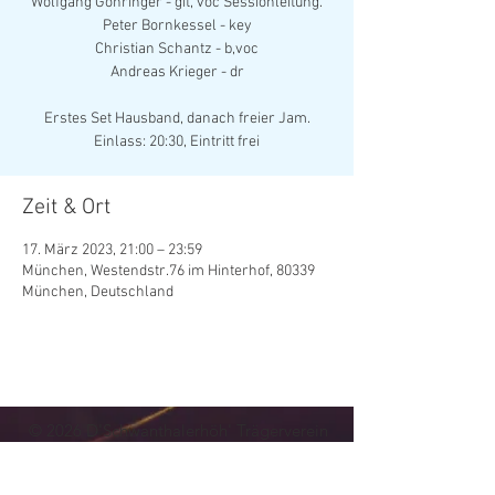
Wolfgang Göhringer - git, voc Sessionleitung.
Peter Bornkessel - key
Christian Schantz - b,voc
Andreas Krieger - dr
Erstes Set Hausband, danach freier Jam.
Zeit & Ort
17. März 2023, 21:00 – 23:59
München, Westendstr.76 im Hinterhof, 80339
München, Deutschland
© 202
6
D'Schwanthalerhöh' Trägerverein
Kultur- und Vereinskeller Westendstraße 76
e.V.