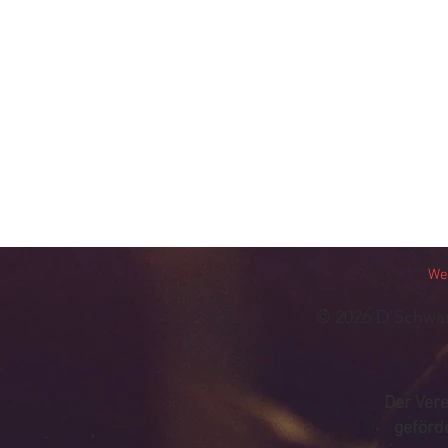
We
© 202
6
D'Schwan
Der Vere
geförde