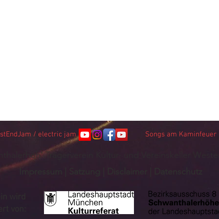
stEndJam / electric jam
Songs am Kaminfeuer /
thalerhöh' Trägerverein Kultur- und Vereinskeller Weste
Impressum
|
Satzung
|
Disclaimer
|
Datenschutz
in wird
rt von: