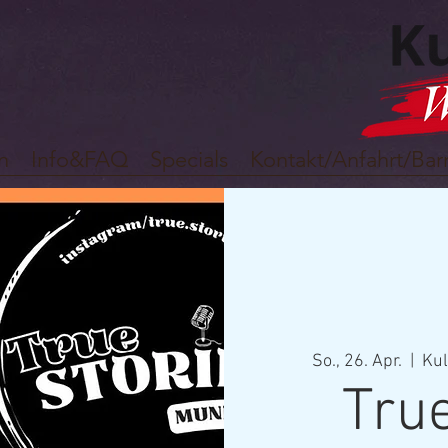
n
Info&FAQ
Specials
Kontakt/Anfahrt/Barr
So., 26. Apr.
  |  
Kul
True