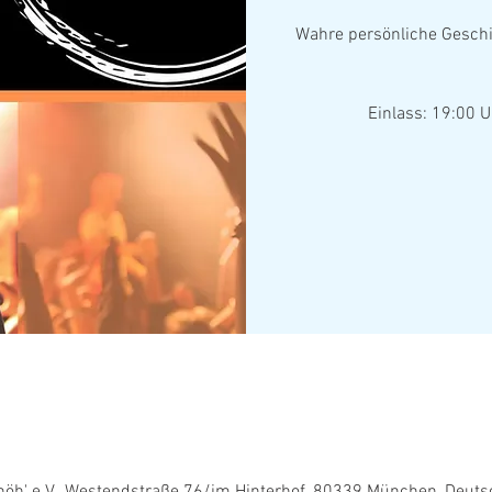
Wahre persönliche Geschic
Einlass: 19:00 U
höh' e.V., Westendstraße 76/im Hinterhof, 80339 München, Deuts