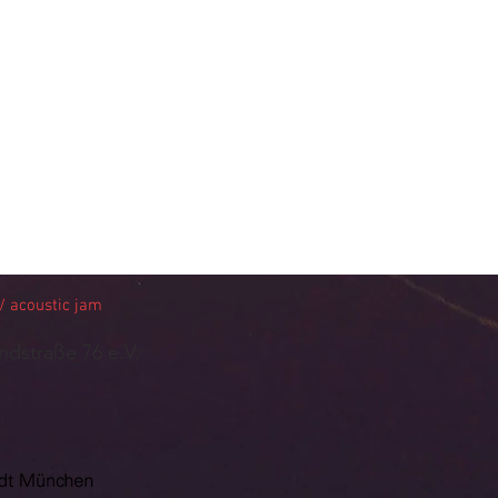
 acoustic jam
ndstraße 76 e.V.