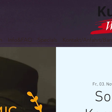
n
Info&FAQ
Specials
Kontakt/Anfahrt/Barr
Fr., 03. No
So