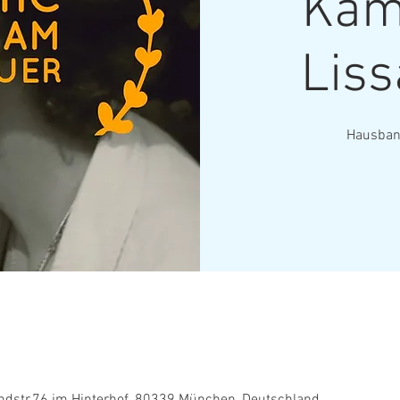
Kam
Liss
Hausband
ndstr.76 im Hinterhof, 80339 München, Deutschland