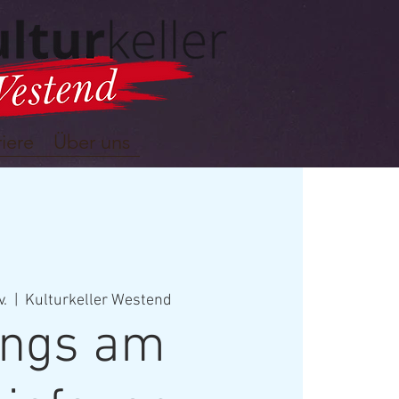
iere
Über uns
v.
  |  
Kulturkeller Westend
ngs am