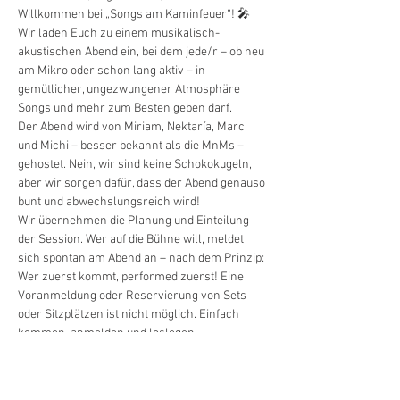
Willkommen bei „Songs am Kaminfeuer“! 🎤
Wir laden Euch zu einem musikalisch-
akustischen Abend ein, bei dem jede/r – ob neu 
am Mikro oder schon lang aktiv – in 
gemütlicher, ungezwungener Atmosphäre 
Songs und mehr zum Besten geben darf.
Der Abend wird von Miriam, Nektaría, Marc 
und Michi – besser bekannt als die MnMs – 
gehostet. Nein, wir sind keine Schokokugeln, 
aber wir sorgen dafür, dass der Abend genauso 
bunt und abwechslungsreich wird!
Wir übernehmen die Planung und Einteilung 
der Session. Wer auf die Bühne will, meldet 
sich spontan am Abend an – nach dem Prinzip: 
Wer zuerst kommt, performed zuerst! Eine 
Voranmeldung oder Reservierung von Sets 
oder Sitzplätzen ist nicht möglich. Einfach 
kommen, anmelden und loslegen.
Weiterlesen >