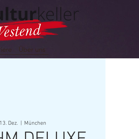
iere
Über uns
 13. Dez.
  |  
München