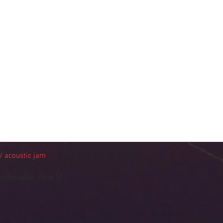
 acoustic jam
ndstraße 76 e.V.