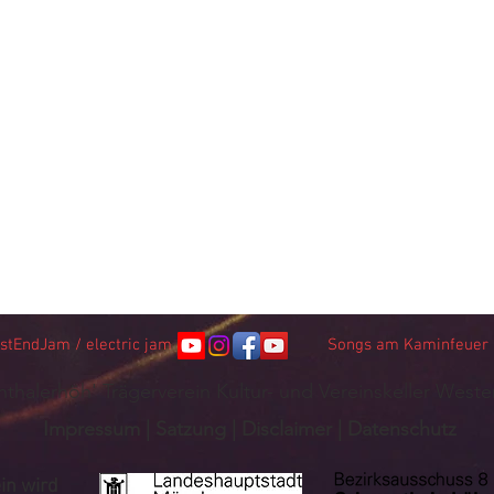
stEndJam / electric jam
Songs am Kaminfeuer /
thalerhöh' Trägerverein Kultur- und Vereinskeller Weste
Impressum
|
Satzung
|
Disclaimer
|
Datenschutz
in wird