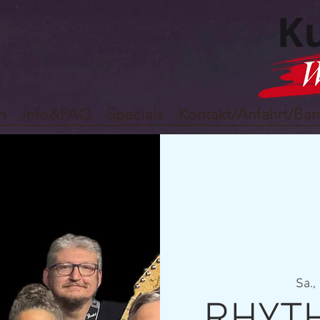
n
Info&FAQ
Specials
Kontakt/Anfahrt/Barr
Sa.,