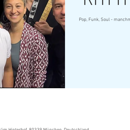
RHYT
Pop, Funk, Soul - manchm
0
/im Hinterhof, 80339 München, Deutschland