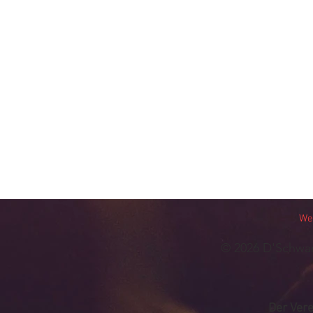
We
© 202
6
D'Schwan
Der Vere