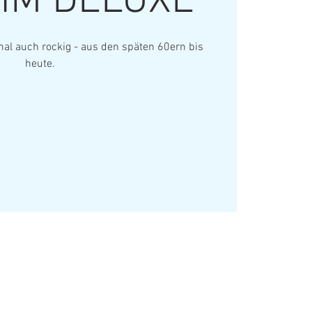
HM DELUXE
al auch rockig - aus den späten 60ern bis
heute.