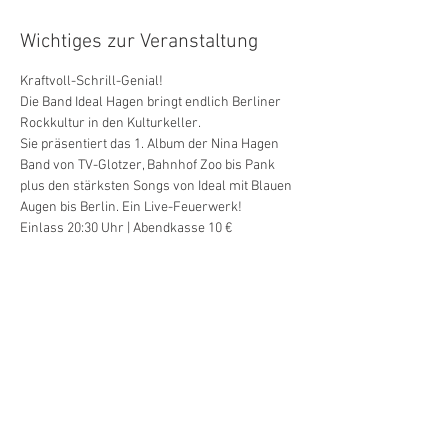
Wichtiges zur Veranstaltung
Kraftvoll-Schrill-Genial! 
Die Band Ideal Hagen bringt endlich Berliner 
Rockkultur in den Kulturkeller. 
Sie präsentiert das 1. Album der Nina Hagen 
Band von TV-Glotzer, Bahnhof Zoo bis Pank 
plus den stärksten Songs von Ideal mit Blauen 
Augen bis Berlin. Ein Live-Feuerwerk!
Einlass 20:30 Uhr | Abendkasse 10 €
© 202
6
D'Schwanthalerhöh' Trägerverein
Kultur- und Vereinskeller Westendstraße 76
e.V.
WestEndJam / electric jam