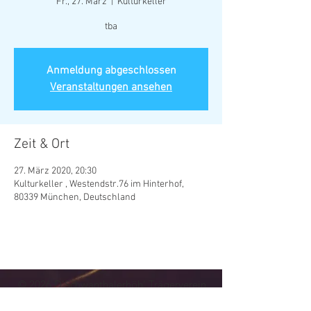
Fr., 27. März
  |  
Kulturkeller
tba
Anmeldung abgeschlossen
Veranstaltungen ansehen
Zeit & Ort
27. März 2020, 20:30
Kulturkeller , Westendstr.76 im Hinterhof,
80339 München, Deutschland
© 202
6
D'Schwanthalerhöh' Trägerverein
Kultur- und Vereinskeller Westendstraße 76